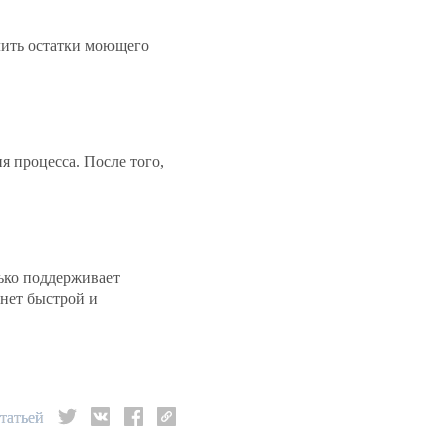
лить остатки моющего
 процесса. После того,
лько поддерживает
анет быстрой и
татьей