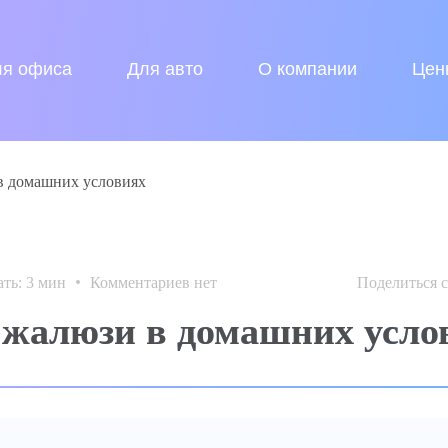
ля офиса
Для авто
О компании
Цен
в домашних условиях
ать:
3
мин
Комментариев нет
Поделиться с
 жалюзи в домашних усло