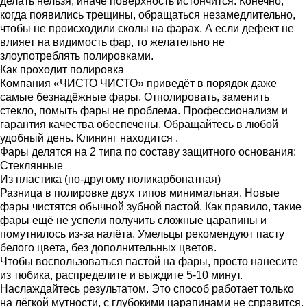
делать нельзя, иначе поверхность истончится. Конечно,
когда появились трещины, обращаться незамедлительно,
чтобы не происходили сколы на фарах. А если дефект не
влияет на видимость фар, то желательно не
злоупотреблять полировками.
Как проходит полировка
Компания «ЧИСТО ЧИСТО» приведёт в порядок даже
самые безнадёжные фары. Отполировать, заменить
стекло, помыть фары не проблема. Профессионализм и
гарантия качества обеспечены. Обращайтесь в любой
удобный день. Клининг находится .
Фары делятся на 2 типа по составу защитного основания:
Стеклянные
Из пластика (по-другому поликарбонатная)
Разница в полировке двух типов минимальная. Новые
фары чистятся обычной зубной пастой. Как правило, такие
фары ещё не успели получить сложные царапины и
помутнилось из-за налёта. Умельцы рекомендуют пасту
белого цвета, без дополнительных цветов.
Чтобы воспользоваться пастой на фары, просто нанесите
из тюбика, распределите и выждите 5-10 минут.
Наслаждайтесь результатом. Это способ работает только
на лёгкой мутности, с глубокими царапинами не справится.