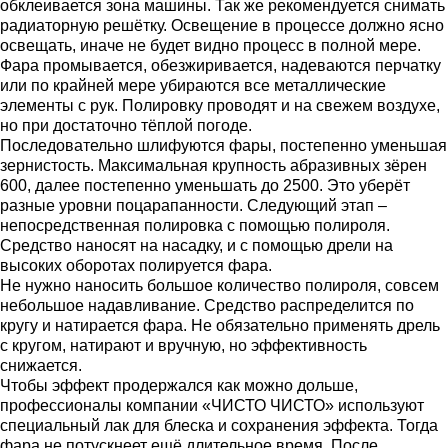
обклеивается зона машины. Так же рекомендуется снимать
радиаторную решётку. Освещение в процессе должно ясно
освещать, иначе не будет видно процесс в полной мере.
Фара промывается, обезжиривается, надеваются перчатку
или по крайней мере убираются все металлические
элементы с рук. Полировку проводят и на свежем воздухе,
но при достаточно тёплой погоде.
Последовательно шлифуются фары, постепенно уменьшая
зернистость. Максимальная крупность абразивных зёрен
600, далее постепенно уменьшать до 2500. Это уберёт
разные уровни поцарапанности. Следующий этап –
непосредственная полировка с помощью полироля.
Средство наносят на насадку, и с помощью дрели на
высоких оборотах полируется фара.
Не нужно наносить большое количество полироля, совсем
небольшое надавливание. Средство распределится по
кругу и натирается фара. Не обязательно применять дрель
с кругом, натирают и вручную, но эффективность
снижается.
Чтобы эффект продержался как можно дольше,
профессионалы компании «ЧИСТО ЧИСТО» используют
специальный лак для блеска и сохранения эффекта. Тогда
фара не потускнеет ещё длительное время. После