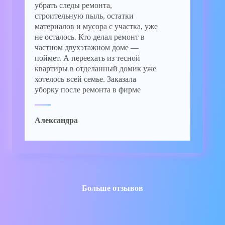
убрать следы ремонта,
строительную пыль, остатки
материалов и мусора с участка, уже
не осталось. Кто делал ремонт в
частном двухэтажном доме —
поймет. А переехать из тесной
квартиры в отделанный домик уже
хотелось всей семье. Заказала
уборку после ремонта в фирме
«ЧИСТО ЧИСТО». Осталась очень
довольна работой. Быстро,
Александра
качественно и, главное, чисто.
Больше отзывов