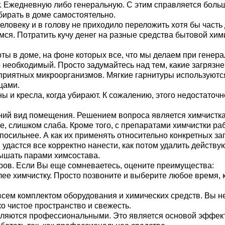
. Ежедневную либо генеральную. С этим справляется больш
бирать в доме самостоятельно.
человеку и в голову не приходило переложить хотя бы част
я. Потратить кучу денег на разные средства бытовой химии
ы в доме, на фоне которых все, что мы делаем при генерал
 необходимый. Просто задумайтесь над тем, какие загрязне
еприятных микроорганизмов. Мягкие гарнитуры используютс
цами.
ы и кресла, когда убирают. К сожалению, этого недостаточ
ий вид помещения. Решением вопроса является химчистка. 
не, слишком слаба. Кроме того, с препаратами химчистки 
посильнее. А как их применять относительно конкретных за
м удастся все корректно нанести, как потом удалить дейст
дышать парами химсостава.
еров. Если Вы еще сомневаетесь, оцените преимущества:
е химчистку. Просто позвоните и выберите любое время, ко
м комплектом оборудования и химических средств. Вы не 
о чистое пространство и свежесть.
вляются профессиональными. Это является основой эффект