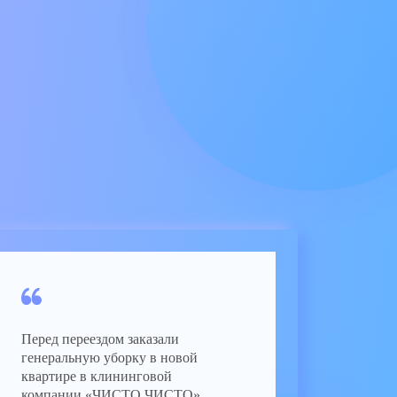
Перед переездом заказали
генеральную уборку в новой
квартире в клининговой
компании «ЧИСТО ЧИСТО».