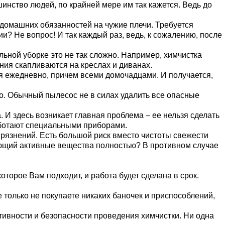
инство людей, по крайней мере им так кажется. Ведь до
ь домашних обязанностей на чужие плечи. Требуется
? Не вопрос! И так каждый раз, ведь, к сожалению, после
ьной уборке это не так сложно. Например, химчистка
ния скапливаются на креслах и диванах.
я ежедневно, причем всеми домочадцами. И получается,
но. Обычный пылесос не в силах удалить все опасные
И здесь возникает главная проблема – ее нельзя сделать
работают специальными приборами.
грязнений. Есть большой риск вместо чистоты свежести
вующий активные вещества полностью? В противном случае
торое Вам подходит, и работа будет сделана в срок.
только не покупаете никаких баночек и приспособлений,
ивности и безопасности проведения химчистки. Ни одна