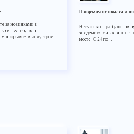
у
Пандемия не помеха кли
те за новинками в
Несмотря на разбушевавш
ько качество, но и
эпидемию, мир клининга н
вым прорывом в индустрии
месте. С 24 по...