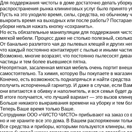
Для поддержания чистоты в доме достаточно делать уборку
распространения рынка клининговых услуг было принято у
Пусть на это уходило время, силы, средства, но обычному 
выкроить время на выходных или после работы? Постараемс
уборки нельзя нажать кнопку «сохранить».
Но есть обязательные манипуляции для поддержания чистот
мягкой мебели. Процесс даже не столько полезный, сколько
От банально разлитого чая до пылевых клещей и других н
что каждый постоянно контактирует с пылью и иными части
Возможно, многие возразят, что постоянно пылесосят диван
частицы и тем более въевшиеся пятна.
Неопрятная, засаленная мягкая мебель очень портит внешн
самостоятельно. Та химия, которую Вы покупаете в магази
Конечно, есть возможность поднапрячься и найти средства 
получить испорченный гарнитур. И даже в случае, если Ва
они впитаются в обивку и наполнитель, и вся семья будет 
В итоге получается, что лучший вариант — это вызов клин
Больше никакого выкраивания времени на уборку и тем боле
Теперь Ваше время только Ваше.
Сотрудники ООО «ЧИСТО ЧИСТО» прибывают на заказ со все
но и не храните все это дома. В Вашем распоряжении тольк
Все средства и приборы, которыми пользуются клинеры, я