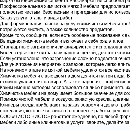
марка бытовой химии сегмента масс-маркет не способна ра
Профессиональная химчистка мягкой мебели предполагает н
полностью чистым, безопасным и пригодным для использова
Заказ услуги, этапы и виды работ
Для формирования заявки на услуги химчистки мебели треб
потребуется чистить, а также количество предметов.
Кроме того, сообщите, если есть особенные пожелания к вы
Выездная химчистка мебели включает в себя ряд этапов:
Стандартные загрязнения ликвидируются с использованием
Более серьезные пятна зачищаются щеткой, для того чтобы
Если установлено, что загрязнение сложно поддается очис
Для уничтожения неприятных запахов, которые легко впитыв
На конечном этапе из мягкой мебели удаляются все части
Химчистка мебели с выездом на дом делится на три вида. В
отлично удаляет пятна жира. А также паровая – эффективны
Каким именно методом воспользоваться либо применять их 
Химчистка мебели на дому имеет большое значение для сох
Помимо чистой мебели и воздуха, зачастую кресла, диваны,
Клинеры всегда прибывают на заказ вовремя и делают рабо
пожелания, которые возникают в процессе работы, решают
ООО «ЧИСТО ЧИСТО» работает ежедневно, по любой форме
мебели либо иные клининговые услуги: звоните, делайте з