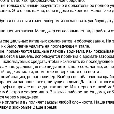
ботать так, как профессиональное средство.
е только отличный результат, но и обязательное полное у
ния. Это очень важно, если в доме находятся маленькие д
уется связаться с менеджером и согласовать удобную дату
полнению заказа. Менеджер согласовывает вида работ и озв
 специальных активных компонентов и оборудования. На э
 их было легче удалить на последующем этапе.
тке, применяются мощные пятновыводители. Как показывает 
аются в мебель, используется пропитка с ароматизатором, 
цы используемых средств, чтобы исключить их последующее
лажная, удаляющая все виды пятен, но, к сожалению, ее не
й вид химчистки, но многие поверхности она портит.
комбинацию, решает клинер. Выбор способа очистки крайне 
ранения здоровья всех, живущих в доме. Да, этого относит
 пуфы и прочее выглядит как новое. И интерьер с такой ме
ту быстро и эффективно. Заказчик либо остается дома, ли
ся через менеджера.
 оплаты и выполняет заказы любой сложности. Наша глав
аявку и экономьте Ваше время!