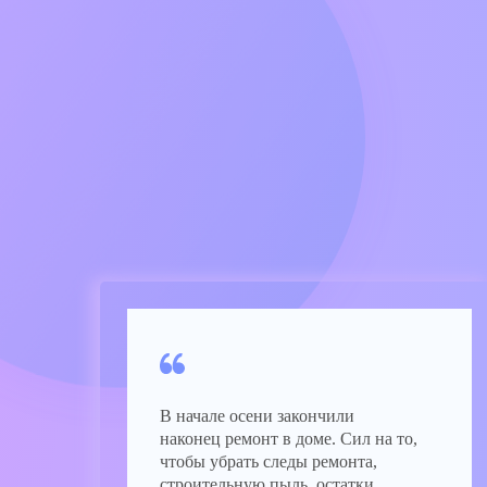
В начале осени закончили
наконец ремонт в доме. Сил на то,
чтобы убрать следы ремонта,
строительную пыль, остатки