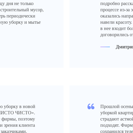
цу дня не только
подробно расск
 строительный мусор,
процессе из-за 
ерь периодически
оказались напр
ую уборку и мытье
навели красоту.
в нее входит бо
договорились о
Дмитри
ю уборку в новой
Прошлой осень
 «ЧИСТО ЧИСТО».
уборкой кварти
е фирмы, поэтому
страдают астмо
ки зрения клиента
подходят. Фирму
 заказчиками.
сохранился тел