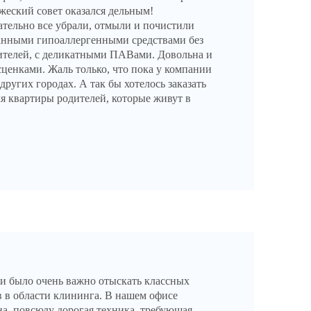
жеский совет оказался дельным!
тельно все убрали, отмыли и почистили
анными гипоаллергенными средствами без
ителей, с деликатными ПАВами. Довольна и
сценками. Жаль только, что пока у компании
других городах. А так бы хотелось заказать
ля квартиры родителей, которые живут в
 было очень важно отыскать классных
 в области клининга. В нашем офисе
а, повсюду дорогая техника, требующая