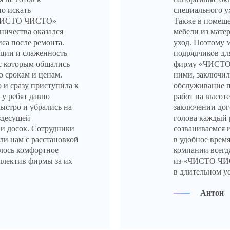
о искать
специального ух
 «ЧИСТО ЧИСТО»
Также в помеще
ничества оказался
мебели из мате
са после ремонта.
уход. Поэтому 
ции и слаженность
подрядчиков дл
 с которым общались
фирму «ЧИСТО 
о срокам и ценам.
ними, заключил
 и сразу приступила к
обслуживание п
 у ребят давно
работ на высот
быстро и убрались на
заключении дог
ездесущей
голова каждый р
 и досок. Сотрудники
созваниваемся 
и нам с расстановкой
в удобное время
илось комфортное
компании всегд
ллектив фирмы за их
из «ЧИСТО ЧИС
в длительном у
Антон