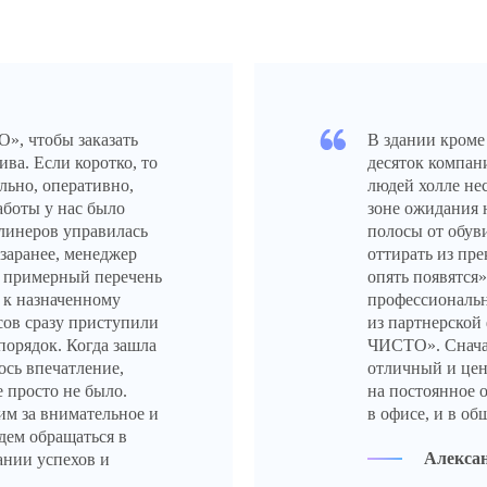
, чтобы заказать
В здании кроме
ва. Если коротко, то
десяток компан
льно, оперативно,
людей холле не
аботы у нас было
зоне ожидания 
клинеров управилась
полосы от обув
 заранее, менеджер
оттирать из пре
, примерный перечень
опять появятся»
а к назначенному
профессиональн
сов сразу приступили
из партнерско
порядок. Когда зашла
ЧИСТО». Сначал
лось впечатление,
отличный и цен
 просто не было.
на постоянное 
им за внимательное и
в офисе, и в о
дем обращаться в
Алекса
нии успехов и