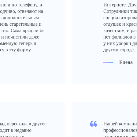
но и по телефону, и
Интернете. Дру
одчиво, отвечают на
Сотрудники тща
по дополнительным
специализиров
чень старательные и
отдушек и крас
тно. Сама вряд ли бы
качеством, и ра
 и почистили даже
нет филиалов в 
комендую теперь и
у них уборки д
я в эту фирму.
другом городе.
Елена
ад переехала в другое
Нашей компании
одит в недавно
профессионалов
 не готов к
панорамные окн