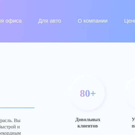
ля офиса
Для авто
О компании
Цен
80+
Довольных
У
расль. Вы
клиентов
п
быстрой и
 рекордным