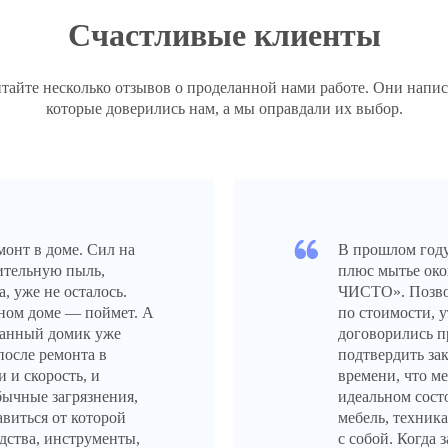
Счастливые клиенты
читайте несколько отзывов о проделанной нами работе. Они напи
которые доверились нам, а мы оправдали их выбор.
монт в доме. Сил на
В прошлом году
оительную пыль,
плюс мытье око
, уже не осталось.
ЧИСТО». Позвон
жном доме — поймет. А
по стоимости, 
еланный домик уже
договорились п
 после ремонта в
подтвердить за
и скорость, и
времени, что ме
бычные загрязнения,
идеальном сост
авиться от которой
мебель, техника
дства, инструменты,
с собой. Когда 