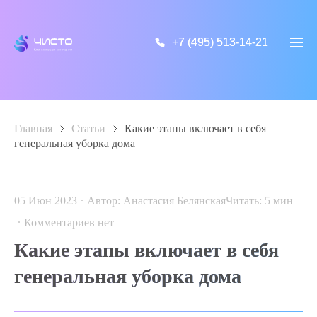
+7 (495) 513-14-21
+7 (495) 513-14-21
Главная
>
Статьи
>
Какие этапы включает в себя
генеральная уборка дома
05 Июн 2023
Автор: Анастасия Белянская
Читать:
5
мин
Комментариев нет
Какие этапы включает в себя
генеральная уборка дома