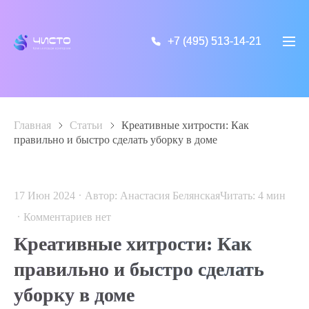
+7 (495) 513-14-21
+7 (495) 513-14-21
Главная
>
Статьи
>
Креативные хитрости: Как
правильно и быстро сделать уборку в доме
17 Июн 2024
Автор: Анастасия Белянская
Читать:
4
мин
Комментариев нет
Креативные хитрости: Как
правильно и быстро сделать
уборку в доме