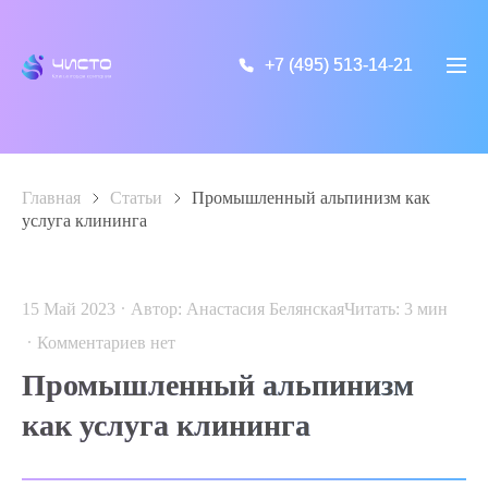
+7 (495) 513-14-21
+7 (495) 513-14-21
Главная
>
Статьи
>
Промышленный альпинизм как
услуга клининга
15 Май 2023
Автор: Анастасия Белянская
Читать:
3
мин
Комментариев нет
Промышленный альпинизм
как услуга клининга