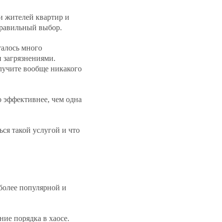
ди жителей квартир и
правильный выбор.
талось много
и загрязнениями.
лучите вообще никакого
о эффективнее, чем одна
ься такой услугой и что
 более популярной и
ие порядка в хаосе.