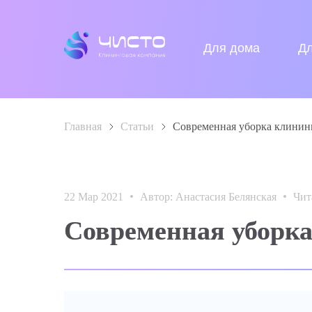
Для дома
Д
Главная
>
Статьи
>
Современная уборка клинин
22 Мар 2021
Автор: Анастасия Белянская
Чит
Современная уборк