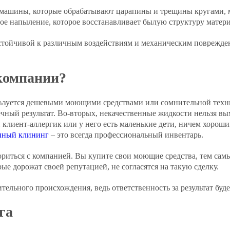
ашины, которые обрабатывают царапины и трещины кругами, мя
ное напыление, которое восстанавливает былую структуру матери
устойчивой к различным воздействиям и механическим поврежде
компании?
льзуется дешевыми моющими средствами или сомнительной техн
ечный результат. Во-вторых, некачественные жидкости нельзя вы
и клиент-аллергик или у него есть маленькие дети, ничем хороши
нный клининг
– это всегда профессиональный инвентарь.
вориться с компанией. Вы купите свои моющие средства, тем са
рые дорожат своей репутацией, не согласятся на такую сделку.
тельного происхождения, ведь ответственность за результат буде
га