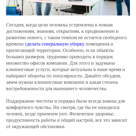
Сегодня, когда цели человека устремлены к новым
достижениям, знаниям, открытиям, к продвижению и
развитию нового, с таким темпом не остается свободного
времени
сделать генеральную уборку
помещения и
прилегающей территории. Особенно, если объекты
больших размеров, трудоемко приводить в порядок
множество офисов компании. Для этого и задуманы
клининговые услуги, которые актуальны в наше время и
набирают обороты по популярности. Давайте обсудим,
зачем нужны клининговые компании и какая степень
востребованности для нынешнего человечества.
Поддержание чистоты и порядка были всегда важны для
комфортного чувства. Ни смотря, где бы не находился
человек, везде приемлем уют. Физическое здоровье,
продуктивность работы и общий настрой, все это зависит
от окружающей обстановки.